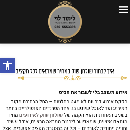
דף הבית
>
כללי
>
איך לבחור שולחן שוק במחיר שמתאים
דף הבית
לכל תקציב
קצת על עצמי
פתח
תפריטים
כתבות
איך לבחור שולחן שוק במחיר שמתאים לכל תקציב
סרטונים
אירוע מעוצב בלי לשבור את הכיס
השקות
הפקת אירוע דורשת לא מעט החלטות – החל מבחירת מקום
צור קשר
האירוע ועד לאוכל שיוגש בו. אחד הטרנדים הפופולריים ביותר
בשנים האחרונות הוא הקמה של
שולחן שוק לאירועים
מחיר
מותאם אישית, שמאפשר ליהנות ממראה מרשים, אוכל עשיר
וחוויה ייחודית לאורחים – וכל זה במסגרת תקציב אפשרית. אצל