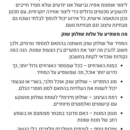
לימור אומנות אפיה ובישול אנו יודעים שלא תמיד חייבים
להשקיע סכומים גדולים כדי ליצור אווירה יוקרתית; עם תכנון
נכון והתאמה אישית, כל אירוע יכול להפוך לבלתי נשכח גם
מבחינת עיצוב וגם מבחינת טעם.
מה משפיע על עלות שולחן שוק
המחיר של שולחן שוק משתנה בהתאם למספר גורמים, ולכן
חשוב להבין מה יוצר את הפערים בין הצעות שונות. הנה כמה
נקודות שכדאי לקחת בחשבון:
כמות האורחים – ככל שמספר האורחים גדול יותר, כך
נדרש יותר אוכל, מה שמשפיע על המחיר.
סוג התפריט – שולחן שוק אוכל חלבי, בשרי או טבעוני
יכול לשנות את העלויות בהתאם לסוג חומרי הגלם.
רמת העיצוב – שולחן מינימלי לעומת שולחן מושקע
עם קישוטים ואלמנטים מיוחדים.
מגוון המנות – האם מדובר במבחר מצומצם או בשפע
רחב של מנות שונות.
שירות נוסף – לעיתים משלבים מלצרים, כלי הגשה