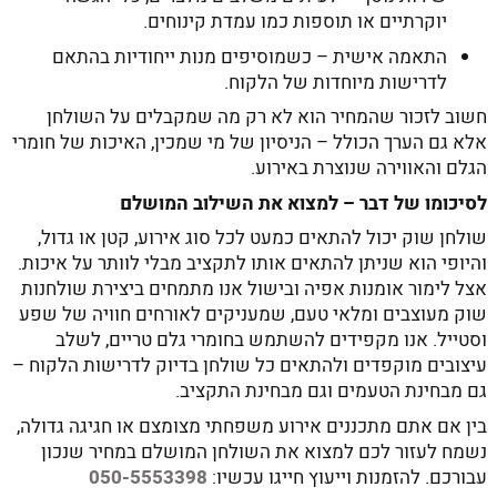
יוקרתיים או תוספות כמו עמדת קינוחים.
התאמה אישית – כשמוסיפים מנות ייחודיות בהתאם
לדרישות מיוחדות של הלקוח.
חשוב לזכור שהמחיר הוא לא רק מה שמקבלים על השולחן
אלא גם הערך הכולל – הניסיון של מי שמכין, האיכות של חומרי
הגלם והאווירה שנוצרת באירוע.
לסיכומו של דבר – למצוא את השילוב המושלם
שולחן שוק יכול להתאים כמעט לכל סוג אירוע, קטן או גדול,
והיופי הוא שניתן להתאים אותו לתקציב מבלי לוותר על איכות.
אצל לימור אומנות אפיה ובישול אנו מתמחים ביצירת שולחנות
שוק מעוצבים ומלאי טעם, שמעניקים לאורחים חוויה של שפע
וסטייל. אנו מקפידים להשתמש בחומרי גלם טריים, לשלב
עיצובים מוקפדים ולהתאים כל שולחן בדיוק לדרישות הלקוח –
גם מבחינת הטעמים וגם מבחינת התקציב.
בין אם אתם מתכננים אירוע משפחתי מצומצם או חגיגה גדולה,
נשמח לעזור לכם למצוא את השולחן המושלם במחיר שנכון
עבורכם. להזמנות וייעוץ חייגו עכשיו:
050-5553398