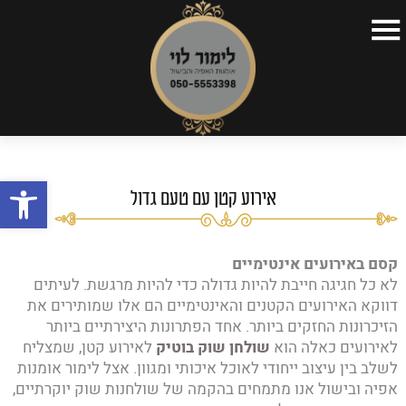
דף הבית
>
כללי
>
אירוע קטן עם טעם גדול
דף הבית
קצת על עצמי
פתח
תפריטים
אירוע קטן עם טעם גדול
כתבות
סרטונים
קסם באירועים אינטימיים
לא כל חגיגה חייבת להיות גדולה כדי להיות מרגשת. לעיתים
השקות
דווקא האירועים הקטנים והאינטימיים הם אלו שמותירים את
הזיכרונות החזקים ביותר. אחד הפתרונות היצירתיים ביותר
צור קשר
לאירועים כאלה הוא
שולחן שוק בוטיק
לאירוע קטן, שמצליח
לשלב בין עיצוב ייחודי לאוכל איכותי ומגוון. אצל לימור אומנות
אפיה ובישול אנו מתמחים בהקמה של שולחנות שוק יוקרתיים,