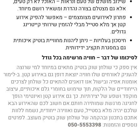
שילוב מושלם של טעם ונראות – האוכל לא רק טעים,
אלא גם מצטלם בצורה נהדרת ומשאיר רושם מיוחד.
פתרון לאירועים מצומצמים – מאפשר להפיק אירוע
קטן אך מלא סטייל מבלי להזמין שירותי קייטרינג
גדולים.
חיסכון בעלויות – ניתן ליהנות מחוויית בוטיק איכותית
גם במסגרת תקציב ידידותית.
לסיכומו של דבר – חוויה מרשימה בכל גודל
אין ספק כי שולחן שוק בוטיק מתאים במיוחד למי שרוצה
להעניק לאורחים שלו חוויה יוצאת דופן גם באירוע קטן. ב-לימור
אומנות אפיה ובישול אנו דואגים להתאים כל שולחן לצרכים
הייחודיים של הלקוח, תוך שימוש בחומרי גלם איכותיים, עיצוב
מוקפד ושפע של יצירתיות. כך גם אירוע קטן ואינטימי הופך
לחגיגה מרגשת שמותירה חותם.אם חשוב לכם שהאירוע הבא
שלכם יהיה מלא בסטייל, טעם ואווירה ייחודית, נשמח ללוות
אתכם בתכנון ובהקמה של שולחן שוק בוטיק מעוצב. לפרטים
נוספים והזמנות:
050-5553398