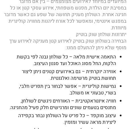
המיועדים במיוחד לאירועים מצומצמים – בין אם מדובר
במסיבת יום הולדת, מפגש משפחתי, אירוע עסקי קטן או כל
חגיגה אחרת. השולחן מעניק תחושה של שפע גם כאשר מדובר
במפגש אינטימי, ומאפשר לכל אורח ליהנות מחוויה קולינרית
מיוחדת.
יתרונות שולחן שוק בוטיק
הבחירה בשולחן שוק בוטיק לאירוע קטן מעניקה לאירוע ערך
מוסף שלא ניתן להתעלם ממנו:
התאמה אישית מלאה – כל שולחן נבנה לפי בקשת
הלקוח, החל מסוג האוכל ועד סגנון העיצוב.
אווירה יוקרתית – גם באירועים קטנים ניתן ליצור
תחושת בוטיק מרשימה ואלגנטית.
גמישות קולינרית – אפשר לבחור בין תפריט חלבי,
בשרי, טבעוני או משולב.
חוויה אינטראקטיבית – האורחים ניגשים לשולחן,
מתנסים בטעמים שונים ומרגישים חלק פעיל מהחגיגה.
עיצוב מוקפד – כל פריט על השולחן נבחר בקפידה
ליצירת מראה עשיר ומזמין.