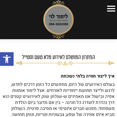
דף הבית
>
כללי
>
הפתרון המושלם לאירוע מלא טעם וסטייל
דף הבית
קצת על עצמי
פתח
תפריטים
הפתרון המושלם לאירוע מלא טעם וסטייל
כתבות
סרטונים
איך ליצור חוויה בלתי נשכחת
בעולם האירועים של היום, מחפשים כל הזמן דרכים לחדש,
השקות
לרגש ולייצר תחושת ייחודיות לאורחים. אצל לימור אומנות
אפיה ובישול אנו מאמינים ש-
שולחן שוק לאירועים
קטנים הוא
צור קשר
דרך נהדרת לשדרג כל חגיגה – בין אם מדובר ביום הולדת
משפחתי, מפגש חברים אינטימי או מסיבה פרטית. השולחן
מביא איתו אווירה של שפע, צבעוניות וטריות, ונותן תחושה