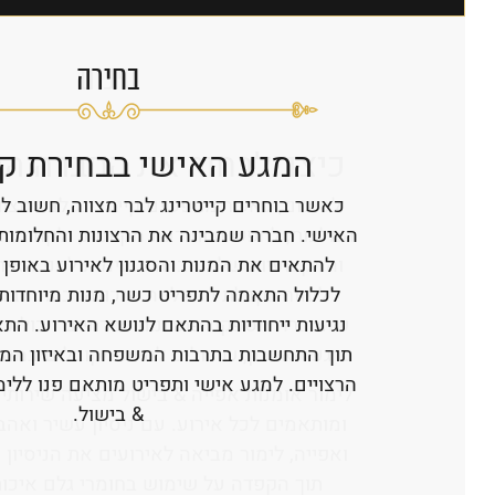
בחירה
המגע האישי בבחירת קי
כאשר בוחרים קייטרינג לבר מצווה, חשוב ל
האישי. חברה שמבינה את הרצונות והחלומות 
להתאים את המנות והסגנון לאירוע באופן מ
לכלול התאמה לתפריט כשר, מנות מיוחדות ל
נגיעות ייחודיות בהתאם לנושא האירוע. הת
מגוון מנות שמתאימות לכל הגילאים – ג
תוך התחשבות בתרבות המשפחה ובאיזון המד
במיוחד כאשר קהל האורחים כולל ילדים, נו
הרצויים. למגע אישי ותפריט מותאם פנו ללימ
הקפדה על איכות וטריות חומרי הגלם – 
& בישול.
משפיעים לא רק על הטעם אלא גם על 
יכולת התאמה אישית לצרכים והעדפות 
משפחה יש לה דרישות ייחודיות וחשוב שהק