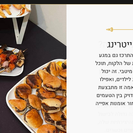
יטרינג
התרכז גם במגע
של הלקוח, תוכל
יטבי. זה יכול
ילדים, ואפילו
אמה זו מתבצעת
יוון זה חשוב
ויק בין הטעמים
ער ומבוגרים.
ור אומנות אפייה
הטריות והאיכות
הבריאות.
של המשפחה – כל
ייטרינג ישרת