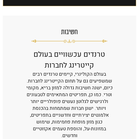
חשיבות
טרנדים עכשוויים בעולם
קייטרינג לחברות
בעולם הקולינרי, קיימים טרנדים רבים
חיסכון בזמן: בחירת שירותי קייטרינג
שמשפיעים גם על תחום הקייטרינג לחברות.
חוסכת לחברות זמן ומשאבים בתכנון והכנת
כיום, ישנה חשיבות גדולה למזון בריא, מקומי
המזון. ההתעסקות עם הכנת ארוחות יכולה
וטרי. כמו כן, תפריטים המתאימים לטבעונים
להתפרס על פני שעות רבות, משהו שרוב
ולרגישים לגלוטן נעשים פופולריים יותר
החברות אינן יכולות להרשות לעצמן.
ויותר. ישנן חברות שמתמחות בהכנסת
מגוון רחב: חברות קייטרינג מציעות מגוון
אלמנטים יצירתיים וחדשניים בתפריטים,
רחב של תפריטים מותאמים אישית. זה
כגון מזון מופחת פחמימות, שימוש
מאפשר לכל אורח למצוא משהו שיערב לו
במזונות-על, והוספת טעמים אקזוטיים
וליהנות מהמזון, ללא קשר להעדפותיו או
וחדשים.