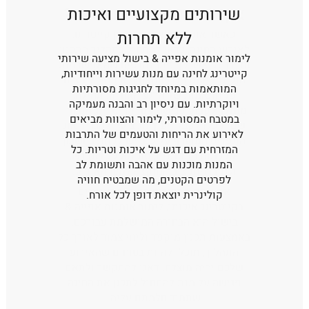
שירותים מקצועיים ואיכות
ללא תחרות
לימור אומנות אפייה & בישול מציעה שירותי
קייטרינג לחינה עם מנות עשירות וייחודיות,
המותאמות במיוחד לחגיגות מסורתיות
מגשי מנות פתיחה עם חומוס, טחינה
ויוקרתיות. עם ניסיון רב והבנה מעמיקה
וסלטים טריים.
במטבח המסורתי, לימור והצוות מביאים
מנות בשריות כמו קבב, שיפודים ופרגיות.
לאירוע את הריחות והטעמים של התרבות
מנות דגים מתובלות בסגנון מזרחי.
המזרחית עם דגש על איכות וטריות. כל
קינוחים מסורתיים כמו בקלאווה
המנות מוכנות עם אהבה ותשומת לב
ומעמולים.
לפרטים הקטנים, מה שמבטיח חוויה
קולינרית יוצאת דופן לכל אורח.