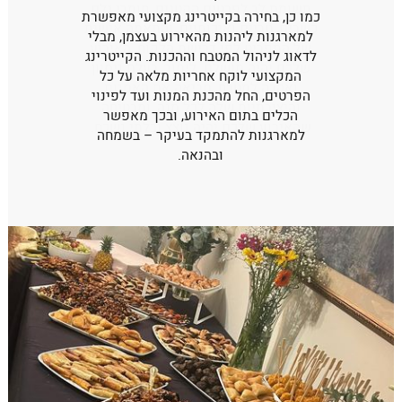
כמו כן, בחירה בקייטרינג מקצועי מאפשרת
למארגנות ליהנות מהאירוע בעצמן, מבלי
פחזניות מצופה קרמבל
לדאוג לניהול המטבח וההכנות. הקייטרינג
המקצועי לוקח אחריות מלאה על כל
בראוניז אישי
הפרטים, החל מהכנת המנות ועד לפינוי
הכלים בתום האירוע, ובכך מאפשר
למארגנות להתמקד בעיקר – בשמחה
מיני מילפה מילוי מסקרפונה
ובהנאה.
טרטלט לימון זילוף מרנג
מיני סברינות
סיגרים מילוי פיסוקים ואגוזים
פריך אישי ריבת חלב