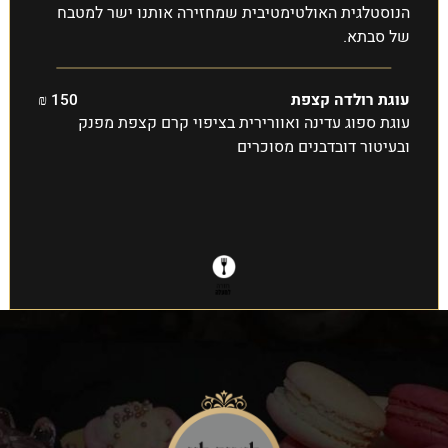
הנוסטלגית האולטימטיבית שמחזירה אותנו ישר למטבח
של סבתא.
עוגת רולדה קצפת
150 ₪
עוגת ספוג עדינה ואוורירית בציפוי קרם קצפת מפנק
ובעיטור דובדבנים מסוכרים
עוגות גבינה
יום הולדת !!
עוגות ועוגיות
בקלאווה וקדאיף
הפירות של לימור